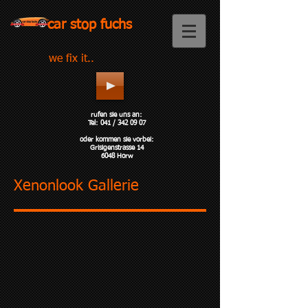
car stop fuchs
we fix it..
rufen sie uns an:
Tel:
041 /
342 09 07
oder kommen sie vorbei:
Grisigenstrasse 14
6048 Horw
Xenonlook Gallerie