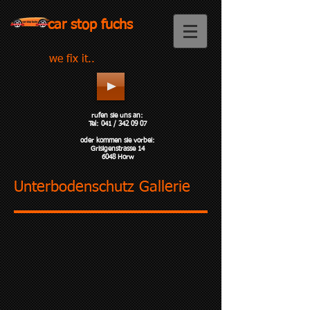
car stop fuchs
we fix it..
rufen sie uns an:
Tel:
041 /
342 09 07
oder kommen sie vorbei:
Grisigenstrasse 14
6048 Horw
Unterbodenschutz Gallerie